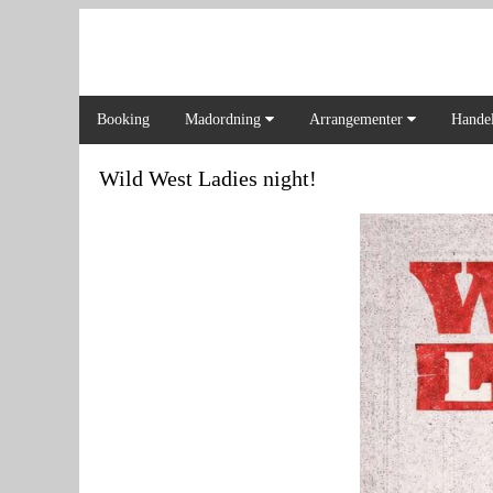
Booking
Madordning
Arrangementer
Handel
Wild West Ladies night!